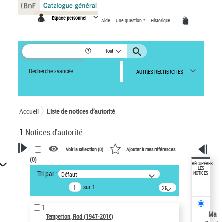
Panneau de gestion des cookies
Espace personnel
Aide
Une question ?
Historique
Tout
Recherche avancée
AUTRES RECHERCHES
Accueil
Liste de notices d’autorité
1
Notices d'autorité
Voir la sélection (
0
)
Ajouter à mes références
(
0
)
VOTRE RECHERCHE
RÉCUPÉRER
LES
Tri par :
Défaut
NOTICES
Recherche avancée dans les
sur 1
notices d’autorité
20
résultats/page
Œuvres liées à l'auteur :
1
Temperton, Rod (1947-2016)
Ma
Temperton, Rod (1947-2016)