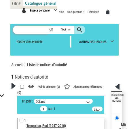
Panneau de gestion des cookies
Espace personnel
Aide
Une question ?
Historique
Tout
Recherche avancée
AUTRES RECHERCHES
Accueil
Liste de notices d’autorité
1
Notices d'autorité
Voir la sélection (
0
)
Ajouter à mes références
(
0
)
VOTRE RECHERCHE
RÉCUPÉRER
LES
Tri par :
Défaut
NOTICES
Recherche avancée dans les
sur 1
notices d’autorité
20
résultats/page
Œuvres liées à l'auteur :
1
Temperton, Rod (1947-2016)
Ma
Temperton, Rod (1947-2016)