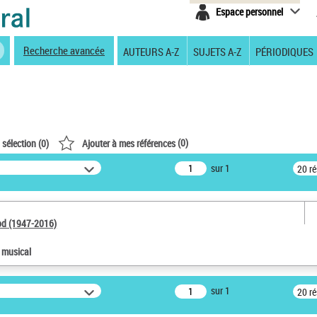
Espace personnel
Recherche avancée
AUTEURS A-Z
SUJETS A-Z
PÉRIODIQUES
(
0
)
 sélection (
0
)
Ajouter à mes références
sur 1
20 r
od (1947-2016)
e musical
sur 1
20 r