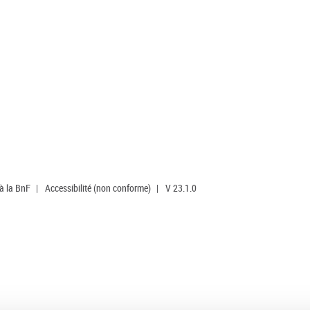
 à la BnF
|
Accessibilité (non conforme)
|
V 23.1.0