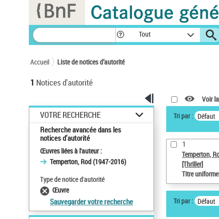
Panneau de gestion des cookies
Tout
Accueil
Liste de notices d’autorité
1
Notices d'autorité
Voir la
VOTRE RECHERCHE
Tri par :
Défaut
Recherche avancée dans les
notices d’autorité
1
Œuvres liées à l'auteur :
Temperton, R
Temperton, Rod (1947-2016)
[Thriller]
Titre uniform
Type de notice d'autorité
Œuvre
Tri par :
Défaut
Sauvegarder votre recherche