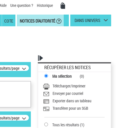
Aide
Une question ?
Historique
DANS UNIVERS
COTE
NOTICES D'AUTORITÉ
RÉCUPÉRER LES NOTICES
ésultats/page
Ma sélection
(
0
)
Télécharger/Imprimer
Envoyer par courriel
Exporter dans un tableau
Transférer pour un SGB
ésultats/page
Tous les résultats
(
1
)