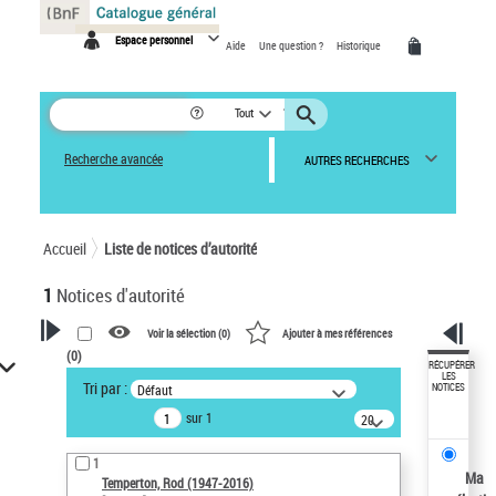
Panneau de gestion des cookies
Espace personnel
Aide
Une question ?
Historique
Tout
Recherche avancée
AUTRES RECHERCHES
Accueil
Liste de notices d’autorité
1
Notices d'autorité
Voir la sélection (
0
)
Ajouter à mes références
(
0
)
VOTRE RECHERCHE
RÉCUPÉRER
LES
Tri par :
Défaut
NOTICES
Recherche avancée dans les
sur 1
notices d’autorité
20
résultats/page
Œuvres liées à l'auteur :
1
Temperton, Rod (1947-2016)
Ma
Temperton, Rod (1947-2016)