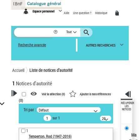
Panneau de gestion des cookies
Espace personnel
Aide
Une question ?
Historique
Tout
Recherche avancée
AUTRES RECHERCHES
Accueil
Liste de notices d’autorité
1
Notices d'autorité
Voir la sélection (
0
)
Ajouter à mes références
(
0
)
VOTRE RECHERCHE
RÉCUPÉRER
LES
Tri par :
Défaut
NOTICES
Recherche avancée dans les
sur 1
notices d’autorité
20
résultats/page
Œuvres liées à l'auteur :
1
Temperton, Rod (1947-2016)
Ma
Temperton, Rod (1947-2016)