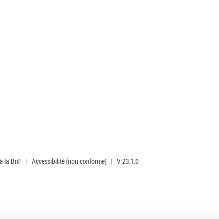
 à la BnF
|
Accessibilité (non conforme)
|
V 23.1.0