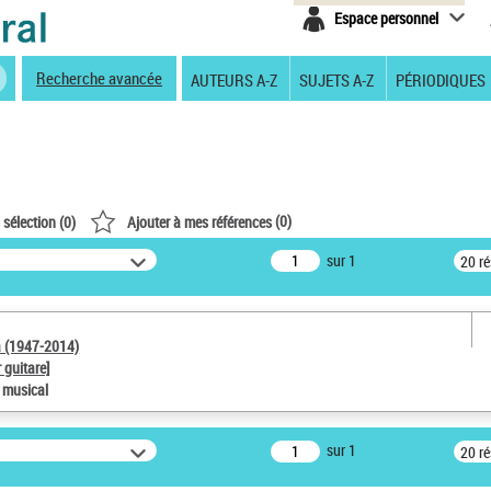
Espace personnel
Recherche avancée
AUTEURS A-Z
SUJETS A-Z
PÉRIODIQUES
(
0
)
 sélection (
0
)
Ajouter à mes références
sur 1
20 r
a (1947-2014)
 guitare]
e musical
sur 1
20 r