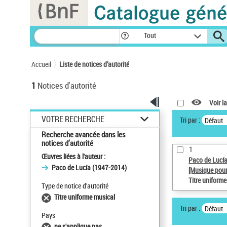
Panneau de gestion des cookies
Tout
Accueil
Liste de notices d’autorité
1
Notices d'autorité
Voir la
VOTRE RECHERCHE
Tri par :
Défaut
Recherche avancée dans les
notices d’autorité
1
Œuvres liées à l'auteur :
Paco de Lucí
Paco de Lucía (1947-2014)
[Musique pour
Titre uniform
Type de notice d'autorité
Titre uniforme musical
Tri par :
Défaut
Pays
ne s'applique pas