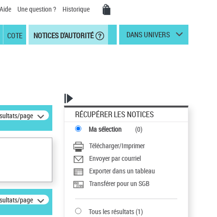
Aide
Une question ?
Historique
DANS UNIVERS
COTE
NOTICES D'AUTORITÉ
RÉCUPÉRER LES NOTICES
ésultats/page
Ma sélection
(
0
)
Télécharger/Imprimer
Envoyer par courriel
Exporter dans un tableau
Transférer pour un SGB
ésultats/page
Tous les résultats
(
1
)