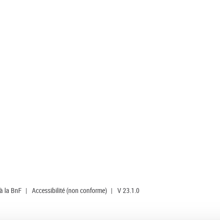
 à la BnF
|
Accessibilité (non conforme)
|
V 23.1.0