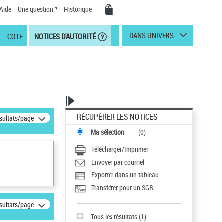
Aide
Une question ?
Historique
DANS UNIVERS
COTE
NOTICES D'AUTORITÉ
RÉCUPÉRER LES NOTICES
ésultats/page
Ma sélection
(
0
)
Télécharger/Imprimer
Envoyer par courriel
Exporter dans un tableau
Transférer pour un SGB
ésultats/page
Tous les résultats
(
1
)