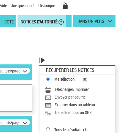
Aide
Une question ?
Historique
DANS UNIVERS
COTE
NOTICES D'AUTORITÉ
RÉCUPÉRER LES NOTICES
ésultats/page
Ma sélection
(
0
)
Télécharger/Imprimer
Envoyer par courriel
Exporter dans un tableau
Transférer pour un SGB
ésultats/page
Tous les résultats
(
1
)