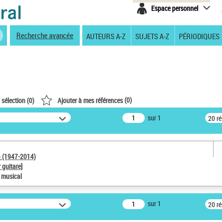
Espace personnel
Recherche avancée
AUTEURS A-Z
SUJETS A-Z
PÉRIODIQUES
(
0
)
 sélection (
0
)
Ajouter à mes références
sur 1
20 r
a (1947-2014)
 guitare]
e musical
sur 1
20 r