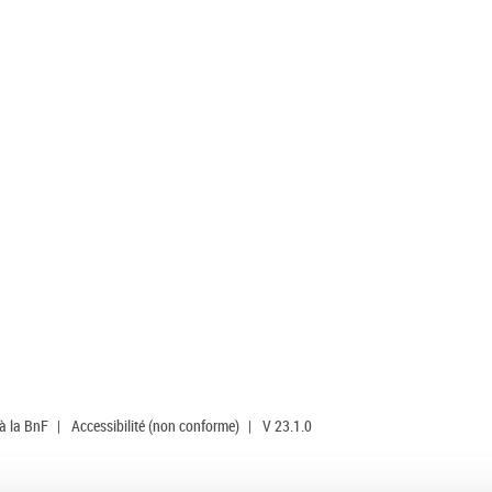
 à la BnF
|
Accessibilité (non conforme)
|
V 23.1.0