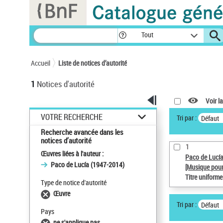
Panneau de gestion des cookies
Tout
Accueil
Liste de notices d’autorité
1
Notices d'autorité
Voir la
VOTRE RECHERCHE
Tri par :
Défaut
Recherche avancée dans les
notices d’autorité
1
Œuvres liées à l'auteur :
Paco de Lucí
Paco de Lucía (1947-2014)
[Musique pour
Titre uniform
Type de notice d'autorité
Œuvre
Tri par :
Défaut
Pays
ne s'applique pas