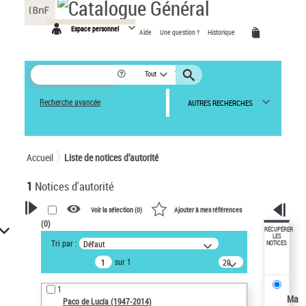
Panneau de gestion des cookies
Espace personnel
Aide
Une question ?
Historique
Tout
Recherche avancée
AUTRES RECHERCHES
Accueil
Liste de notices d’autorité
1
Notices d'autorité
Voir la sélection (
0
)
Ajouter à mes références
(
0
)
VOTRE RECHERCHE
RÉCUPÉRER
LES
Tri par :
Défaut
NOTICES
Recherche avancée dans les
sur 1
20
notices d’autorité
résultats/page
Œuvres liées à l'auteur :
1
Paco de Lucía (1947-2014)
Ma
Paco de Lucía (1947-2014)