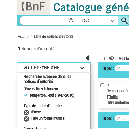
Panneau de gestion des cookies
Tout
Accueil
Liste de notices d’autorité
1
Notices d'autorité
Voir la
VOTRE RECHERCHE
Tri par :
Défaut
Recherche avancée dans les
notices d’autorité
1
Œuvres liées à l'auteur :
Temperton, R
Temperton, Rod (1947-2016)
[Thriller]
Titre uniform
Type de notice d'autorité
Œuvre
Tri par :
Titre uniforme musical
Défaut
Auteur d’œuvre