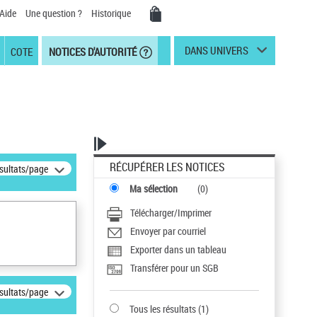
Aide
Une question ?
Historique
DANS UNIVERS
COTE
NOTICES D'AUTORITÉ
RÉCUPÉRER LES NOTICES
ésultats/page
Ma sélection
(
0
)
Télécharger/Imprimer
Envoyer par courriel
Exporter dans un tableau
Transférer pour un SGB
ésultats/page
Tous les résultats
(
1
)