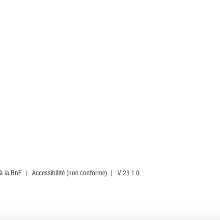
 à la BnF
|
Accessibilité (non conforme)
|
V 23.1.0