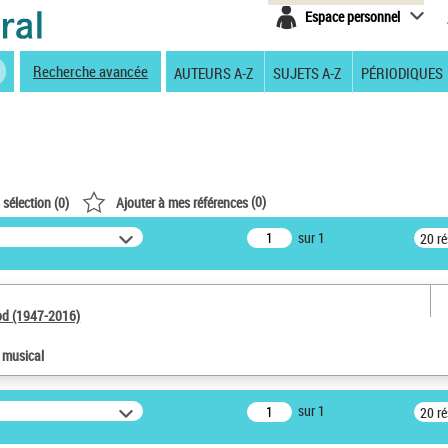
Espace personnel
Recherche avancée
AUTEURS A-Z
SUJETS A-Z
PÉRIODIQUES
(
0
)
 sélection (
0
)
Ajouter à mes références
sur 1
20 r
od (1947-2016)
e musical
sur 1
20 r