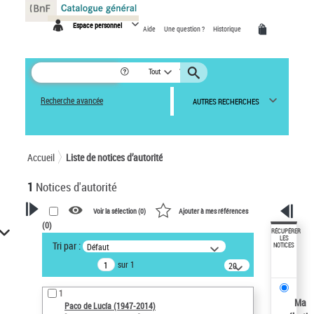
Panneau de gestion des cookies
Espace personnel
Aide
Une question ?
Historique
Tout
Recherche avancée
AUTRES RECHERCHES
Accueil
Liste de notices d’autorité
1
Notices d'autorité
Voir la sélection (
0
)
Ajouter à mes références
(
0
)
VOTRE RECHERCHE
RÉCUPÉRER
LES
Tri par :
Défaut
NOTICES
Recherche avancée dans les
sur 1
notices d’autorité
20
résultats/page
Œuvres liées à l'auteur :
1
Paco de Lucía (1947-2014)
Ma
Paco de Lucía (1947-2014)