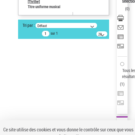
sélectio
[Thriller]
Pays
Titre uniforme musical
(
0
)
ne s'applique pas
Statut de la notice d’autorité
Tri par :
Défaut
Notice élémentaire
sur 1
20
résultats/page
Type de notice d'autorité
Œuvre
Sauvegarder votre recherche
AFFINER
Tous le
Type de notice d'autorité
résultat
(
1
)
Œuvre
(1)
Titre uniforme musical
(1)
Statut de la notice d’autorité
Pays
Auteur d’œuvre
Ce site utilise des cookies et vous donne le contrôle sur ceux que vous