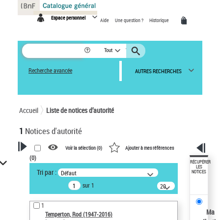
Panneau de gestion des cookies
Espace personnel
Aide
Une question ?
Historique
Tout
Recherche avancée
AUTRES RECHERCHES
Accueil
Liste de notices d’autorité
1
Notices d'autorité
Voir la sélection (
0
)
Ajouter à mes références
(
0
)
VOTRE RECHERCHE
RÉCUPÉRER
LES
Tri par :
Défaut
NOTICES
Recherche avancée dans les
sur 1
notices d’autorité
20
résultats/page
Œuvres liées à l'auteur :
1
Temperton, Rod (1947-2016)
Ma
Temperton, Rod (1947-2016)