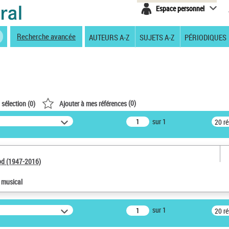
Espace personnel
Recherche avancée
AUTEURS A-Z
SUJETS A-Z
PÉRIODIQUES
(
0
)
 sélection (
0
)
Ajouter à mes références
sur 1
20 r
od (1947-2016)
e musical
sur 1
20 r