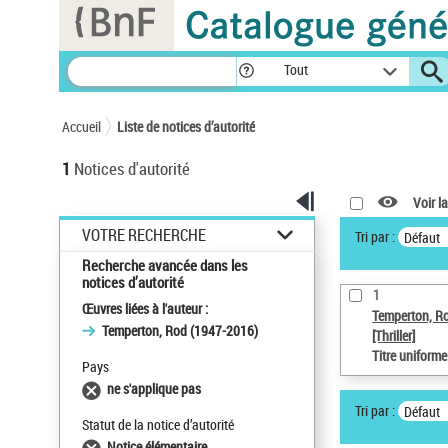
Panneau de gestion des cookies
Tout
Accueil
Liste de notices d’autorité
1
Notices d'autorité
Voir la
VOTRE RECHERCHE
Tri par :
Défaut
Recherche avancée dans les
notices d’autorité
1
Œuvres liées à l'auteur :
Temperton, R
Temperton, Rod (1947-2016)
[Thriller]
Titre uniform
Pays
ne s'applique pas
Tri par :
Défaut
Statut de la notice d’autorité
Notice élémentaire