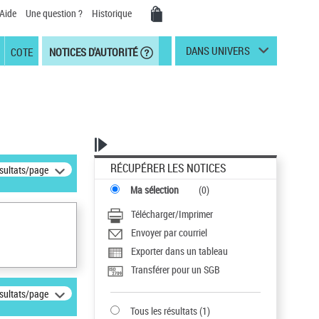
Aide
Une question ?
Historique
DANS UNIVERS
COTE
NOTICES D'AUTORITÉ
RÉCUPÉRER LES NOTICES
ésultats/page
Ma sélection
(
0
)
Télécharger/Imprimer
Envoyer par courriel
Exporter dans un tableau
Transférer pour un SGB
ésultats/page
Tous les résultats
(
1
)