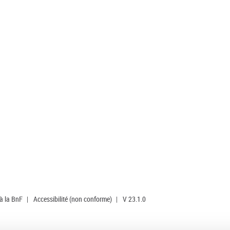
 à la BnF
|
Accessibilité (non conforme)
|
V 23.1.0