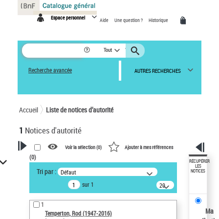
Panneau de gestion des cookies
Espace personnel
Aide
Une question ?
Historique
Tout
Recherche avancée
AUTRES RECHERCHES
Accueil
Liste de notices d’autorité
1
Notices d'autorité
Voir la sélection (
0
)
Ajouter à mes références
(
0
)
VOTRE RECHERCHE
RÉCUPÉRER
LES
Tri par :
Défaut
NOTICES
Recherche avancée dans les
sur 1
notices d’autorité
20
résultats/page
Œuvres liées à l'auteur :
1
Temperton, Rod (1947-2016)
Ma
Temperton, Rod (1947-2016)