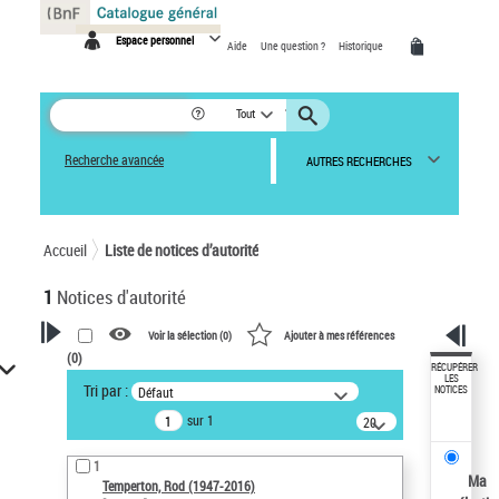
Panneau de gestion des cookies
Espace personnel
Aide
Une question ?
Historique
Tout
Recherche avancée
AUTRES RECHERCHES
Accueil
Liste de notices d’autorité
1
Notices d'autorité
Voir la sélection (
0
)
Ajouter à mes références
(
0
)
VOTRE RECHERCHE
RÉCUPÉRER
LES
Tri par :
Défaut
NOTICES
Recherche avancée dans les
sur 1
notices d’autorité
20
résultats/page
Œuvres liées à l'auteur :
1
Temperton, Rod (1947-2016)
Ma
Temperton, Rod (1947-2016)