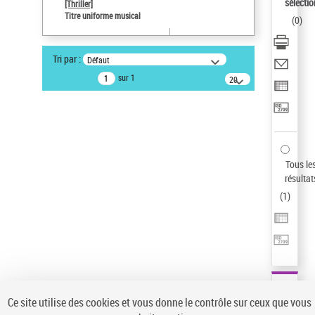
sélectio
[Thriller]
Pays
Titre uniforme musical
(
0
)
ne s'applique pas
Sauvegarder votre recherche
Tri par :
Défaut
AFFINER
sur 1
20
résultats/page
Type de notice d'autorité
Œuvre
(1)
Titre uniforme musical
(1)
Statut de la notice d’autorité
Tous le
résultat
Pays
(
1
)
Auteur d’œuvre
Ce site utilise des cookies et vous donne le contrôle sur ceux que vous