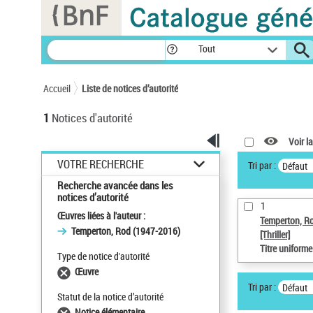
Panneau de gestion des cookies
Tout
Accueil
Liste de notices d’autorité
1
Notices d'autorité
Voir la
VOTRE RECHERCHE
Tri par :
Défaut
Recherche avancée dans les
notices d’autorité
1
Œuvres liées à l'auteur :
Temperton, R
Temperton, Rod (1947-2016)
[Thriller]
Titre uniform
Type de notice d'autorité
Œuvre
Tri par :
Défaut
Statut de la notice d’autorité
Notice élémentaire