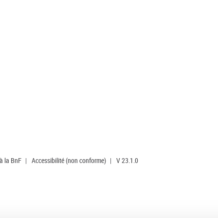
 à la BnF
|
Accessibilité (non conforme)
|
V 23.1.0