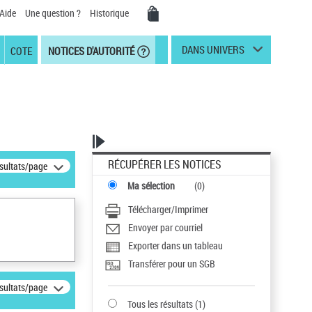
Aide
Une question ?
Historique
DANS UNIVERS
COTE
NOTICES D'AUTORITÉ
RÉCUPÉRER LES NOTICES
ésultats/page
Ma sélection
(
0
)
Télécharger/Imprimer
Envoyer par courriel
Exporter dans un tableau
Transférer pour un SGB
ésultats/page
Tous les résultats
(
1
)