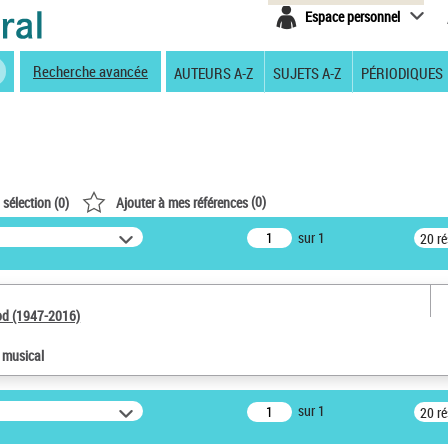
Espace personnel
Recherche avancée
AUTEURS A-Z
SUJETS A-Z
PÉRIODIQUES
(
0
)
 sélection (
0
)
Ajouter à mes références
sur 1
20 r
od (1947-2016)
e musical
sur 1
20 r