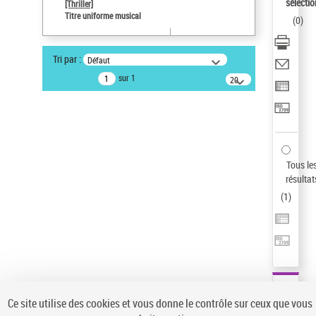
sélectio
[Thriller]
Pays
Titre uniforme musical
(
0
)
ne s'applique pas
Statut de la notice d’autorité
Tri par :
Défaut
Notice élémentaire
sur 1
20
résultats/page
Type de notice d'autorité
Titre uniforme musical
Sauvegarder votre recherche
AFFINER
Tous le
Type de notice d'autorité
résultat
(
1
)
Œuvre
(1)
Titre uniforme musical
(1)
Statut de la notice d’autorité
Pays
Auteur d’œuvre
Ce site utilise des cookies et vous donne le contrôle sur ceux que vous