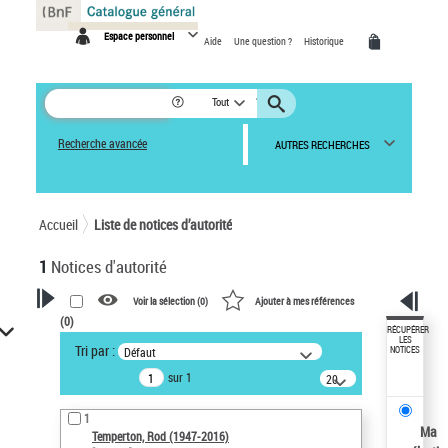
Panneau de gestion des cookies
Espace personnel
Aide
Une question ?
Historique
Tout
Recherche avancée
AUTRES RECHERCHES
Accueil
Liste de notices d’autorité
1
Notices d'autorité
Voir la sélection (
0
)
Ajouter à mes références
(
0
)
VOTRE RECHERCHE
RÉCUPÉRER
LES
Tri par :
Défaut
NOTICES
Recherche avancée dans les
sur 1
notices d’autorité
20
résultats/page
Œuvres liées à l'auteur :
1
Temperton, Rod (1947-2016)
Ma
Temperton, Rod (1947-2016)