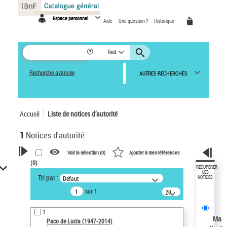
Panneau de gestion des cookies
Espace personnel
Aide
Une question ?
Historique
Tout
Recherche avancée
AUTRES RECHERCHES
Accueil
Liste de notices d’autorité
1
Notices d'autorité
Voir la sélection (
0
)
Ajouter à mes références
(
0
)
VOTRE RECHERCHE
RÉCUPÉRER
LES
Tri par :
Défaut
NOTICES
Recherche avancée dans les
sur 1
notices d’autorité
20
résultats/page
Œuvres liées à l'auteur :
1
Paco de Lucía (1947-2014)
Ma
Paco de Lucía (1947-2014)