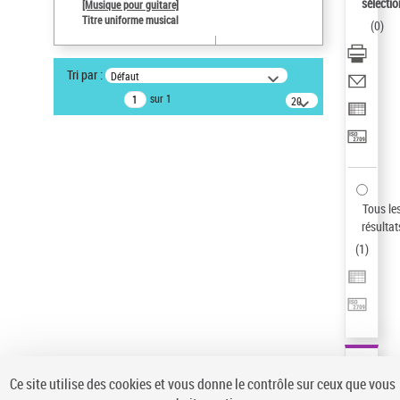
sélectio
[Musique pour guitare]
Type de notice d'autorité
Titre uniforme musical
(
0
)
Titre uniforme musical
Œuvre
Tri par :
Défaut
Pays
sur 1
20
ne s'applique pas
résultats/page
Sauvegarder votre recherche
AFFINER
Type de notice d'autorité
Tous le
Œuvre
(1)
résultat
Titre uniforme musical
(1)
(
1
)
Statut de la notice d’autorité
Pays
Auteur d’œuvre
Ce site utilise des cookies et vous donne le contrôle sur ceux que vous