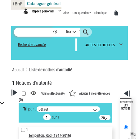
Panneau de gestion des cookies
Espace personnel
Aide
Une question ?
Historique
Tout
Recherche avancée
AUTRES RECHERCHES
Accueil
Liste de notices d’autorité
1
Notices d'autorité
Voir la sélection (
0
)
Ajouter à mes références
(
0
)
VOTRE RECHERCHE
RÉCUPÉRER
LES
Tri par :
Défaut
NOTICES
Recherche avancée dans les
sur 1
notices d’autorité
20
résultats/page
Œuvres liées à l'auteur :
1
Temperton, Rod (1947-2016)
Ma
Temperton, Rod (1947-2016)