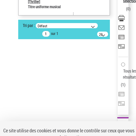
sélectio
[Thriller]
Pays
Titre uniforme musical
(
0
)
ne s'applique pas
Sauvegarder votre recherche
Tri par :
Défaut
AFFINER
sur 1
20
résultats/page
Type de notice d'autorité
Œuvre
(1)
Titre uniforme musical
(1)
Statut de la notice d’autorité
Tous le
résultat
Pays
(
1
)
Auteur d’œuvre
Ce site utilise des cookies et vous donne le contrôle sur ceux que vous