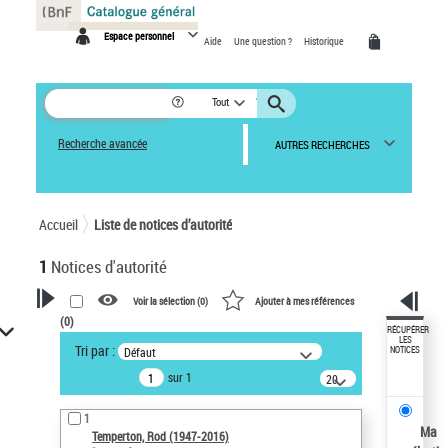
Panneau de gestion des cookies
Espace personnel
Aide
Une question ?
Historique
Tout
Recherche avancée
AUTRES RECHERCHES
Accueil
Liste de notices d’autorité
1
Notices d'autorité
Voir la sélection (
0
)
Ajouter à mes références
(
0
)
VOTRE RECHERCHE
RÉCUPÉRER
LES
Tri par :
Défaut
NOTICES
Recherche avancée dans les
sur 1
notices d’autorité
20
résultats/page
Œuvres liées à l'auteur :
1
Temperton, Rod (1947-2016)
Ma
Temperton, Rod (1947-2016)