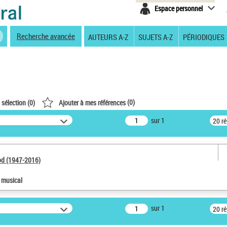
Espace personnel
Recherche avancée
AUTEURS A-Z
SUJETS A-Z
PÉRIODIQUES
(
0
)
 sélection (
0
)
Ajouter à mes références
sur 1
20 r
od (1947-2016)
e musical
sur 1
20 r