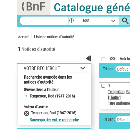
Panneau de gestion des cookies
Tout
Accueil
Liste de notices d’autorité
1
Notices d'autorité
Voir la
VOTRE RECHERCHE
Tri par :
Défaut
Recherche avancée dans les
notices d’autorité
1
Œuvres liées à l'auteur :
Temperton, R
Temperton, Rod (1947-2016)
[Thriller]
Titre uniform
Auteur d’œuvre
Temperton, Rod (1947-2016)
Tri par :
Défaut
Sauvegarder votre recherche