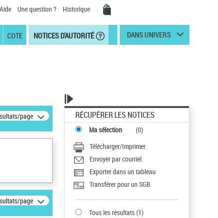
Aide
Une question ?
Historique
DANS UNIVERS
COTE
NOTICES D'AUTORITÉ
RÉCUPÉRER LES NOTICES
ésultats/page
Ma sélection
(
0
)
Télécharger/Imprimer
Envoyer par courriel
Exporter dans un tableau
Transférer pour un SGB
ésultats/page
Tous les résultats
(
1
)