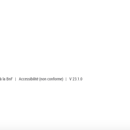
 à la BnF
|
Accessibilité (non conforme)
|
V 23.1.0