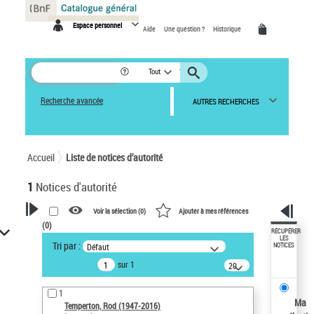
Panneau de gestion des cookies
Espace personnel
Aide
Une question ?
Historique
Tout
Recherche avancée
AUTRES RECHERCHES
Accueil
Liste de notices d’autorité
1
Notices d'autorité
Voir la sélection (
0
)
Ajouter à mes références
(
0
)
VOTRE RECHERCHE
RÉCUPÉRER
LES
Tri par :
Défaut
NOTICES
Recherche avancée dans les
sur 1
notices d’autorité
20
résultats/page
Œuvres liées à l'auteur :
1
Temperton, Rod (1947-2016)
Ma
Temperton, Rod (1947-2016)