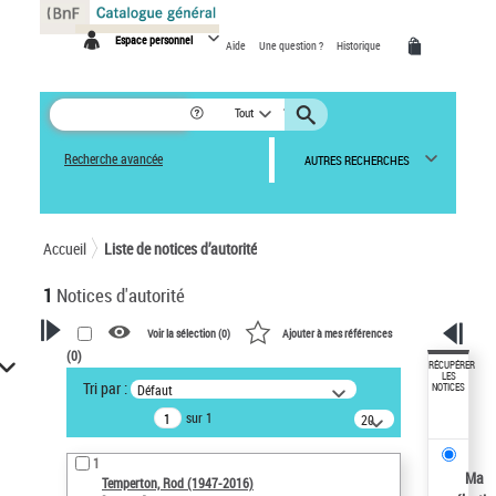
Panneau de gestion des cookies
Espace personnel
Aide
Une question ?
Historique
Tout
Recherche avancée
AUTRES RECHERCHES
Accueil
Liste de notices d’autorité
1
Notices d'autorité
Voir la sélection (
0
)
Ajouter à mes références
(
0
)
VOTRE RECHERCHE
RÉCUPÉRER
LES
Tri par :
Défaut
NOTICES
Recherche avancée dans les
sur 1
notices d’autorité
20
résultats/page
Œuvres liées à l'auteur :
1
Temperton, Rod (1947-2016)
Ma
Temperton, Rod (1947-2016)