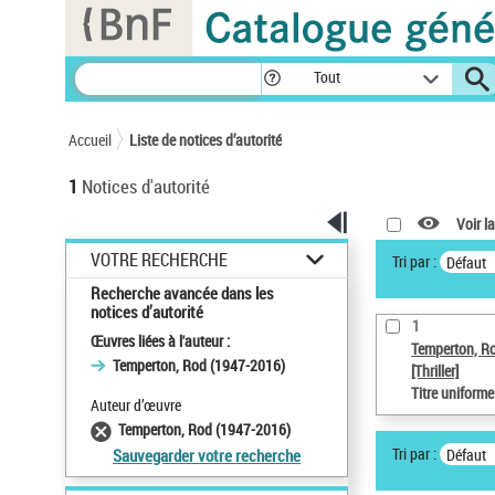
Panneau de gestion des cookies
Tout
Accueil
Liste de notices d’autorité
1
Notices d'autorité
Voir la
VOTRE RECHERCHE
Tri par :
Défaut
Recherche avancée dans les
notices d’autorité
1
Œuvres liées à l'auteur :
Temperton, R
Temperton, Rod (1947-2016)
[Thriller]
Titre uniform
Auteur d’œuvre
Temperton, Rod (1947-2016)
Tri par :
Défaut
Sauvegarder votre recherche