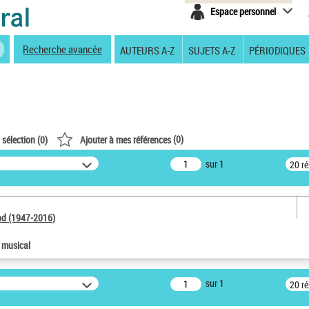
Espace personnel
Recherche avancée
AUTEURS A-Z
SUJETS A-Z
PÉRIODIQUES
(
0
)
 sélection (
0
)
Ajouter à mes références
sur 1
20 r
od (1947-2016)
e musical
sur 1
20 r