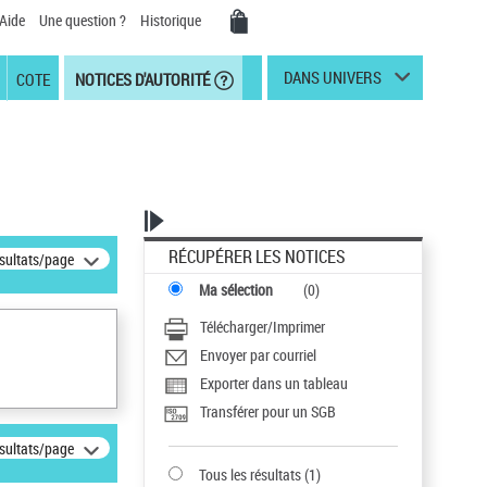
Aide
Une question ?
Historique
DANS UNIVERS
COTE
NOTICES D'AUTORITÉ
RÉCUPÉRER LES NOTICES
ésultats/page
Ma sélection
(
0
)
Télécharger/Imprimer
Envoyer par courriel
Exporter dans un tableau
Transférer pour un SGB
ésultats/page
Tous les résultats
(
1
)