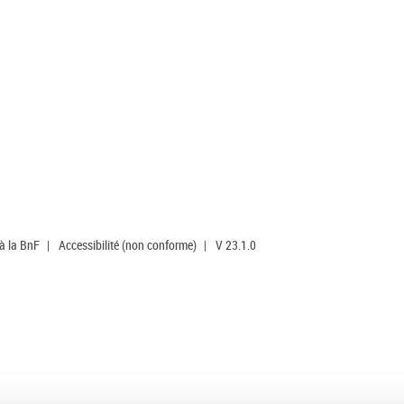
 à la BnF
|
Accessibilité (non conforme)
|
V 23.1.0