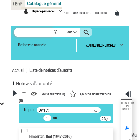
Panneau de gestion des cookies
Espace personnel
Aide
Une question ?
Historique
Tout
Recherche avancée
AUTRES RECHERCHES
Accueil
Liste de notices d’autorité
1
Notices d'autorité
Voir la sélection (
0
)
Ajouter à mes références
(
0
)
VOTRE RECHERCHE
RÉCUPÉRER
LES
Tri par :
Défaut
NOTICES
Recherche avancée dans les
sur 1
notices d’autorité
20
résultats/page
Œuvres liées à l'auteur :
1
Temperton, Rod (1947-2016)
Ma
Temperton, Rod (1947-2016)