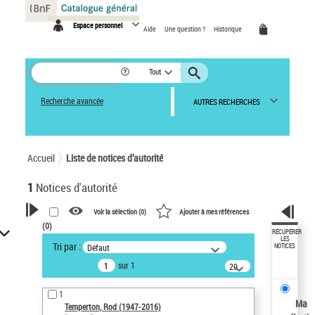
Panneau de gestion des cookies
Espace personnel
Aide
Une question ?
Historique
Tout
Recherche avancée
AUTRES RECHERCHES
Accueil
Liste de notices d’autorité
1
Notices d'autorité
Voir la sélection (
0
)
Ajouter à mes références
(
0
)
VOTRE RECHERCHE
RÉCUPÉRER
LES
Tri par :
Défaut
NOTICES
Recherche avancée dans les
sur 1
notices d’autorité
20
résultats/page
Œuvres liées à l'auteur :
1
Temperton, Rod (1947-2016)
Ma
Temperton, Rod (1947-2016)