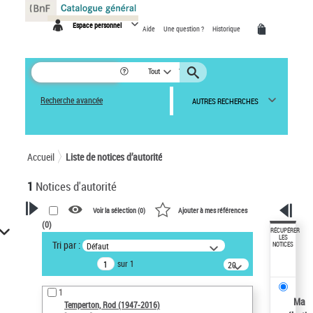
Panneau de gestion des cookies
Espace personnel
Aide
Une question ?
Historique
Tout
Recherche avancée
AUTRES RECHERCHES
Accueil
Liste de notices d’autorité
1
Notices d'autorité
Voir la sélection (
0
)
Ajouter à mes références
(
0
)
VOTRE RECHERCHE
RÉCUPÉRER
LES
Tri par :
Défaut
NOTICES
Recherche avancée dans les
sur 1
notices d’autorité
20
résultats/page
Œuvres liées à l'auteur :
1
Temperton, Rod (1947-2016)
Ma
Temperton, Rod (1947-2016)