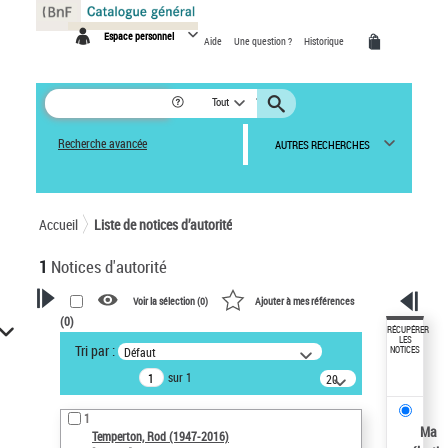
Panneau de gestion des cookies
Espace personnel
Aide
Une question ?
Historique
Tout
Recherche avancée
AUTRES RECHERCHES
Accueil
Liste de notices d’autorité
1
Notices d'autorité
Voir la sélection (
0
)
Ajouter à mes références
(
0
)
VOTRE RECHERCHE
RÉCUPÉRER
LES
Tri par :
Défaut
NOTICES
Recherche avancée dans les
sur 1
notices d’autorité
20
résultats/page
Œuvres liées à l'auteur :
1
Temperton, Rod (1947-2016)
Ma
Temperton, Rod (1947-2016)