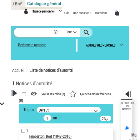
Panneau de gestion des cookies
Espace personnel
Aide
Une question ?
Historique
Tout
Recherche avancée
AUTRES RECHERCHES
Accueil
Liste de notices d’autorité
1
Notices d'autorité
Voir la sélection (
0
)
Ajouter à mes références
(
0
)
VOTRE RECHERCHE
RÉCUPÉRER
LES
Tri par :
Défaut
NOTICES
Recherche avancée dans les
sur 1
notices d’autorité
20
résultats/page
Œuvres liées à l'auteur :
1
Temperton, Rod (1947-2016)
Ma
Temperton, Rod (1947-2016)