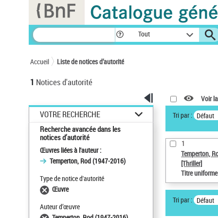
Panneau de gestion des cookies
Tout
Accueil
Liste de notices d’autorité
1
Notices d'autorité
Voir la
VOTRE RECHERCHE
Tri par :
Défaut
Recherche avancée dans les
notices d’autorité
1
Œuvres liées à l'auteur :
Temperton, R
Temperton, Rod (1947-2016)
[Thriller]
Titre uniform
Type de notice d'autorité
Œuvre
Tri par :
Défaut
Auteur d’œuvre
Temperton, Rod (1947-2016)