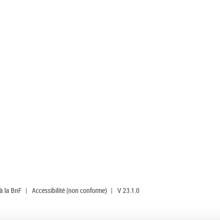
 à la BnF
|
Accessibilité (non conforme)
|
V 23.1.0