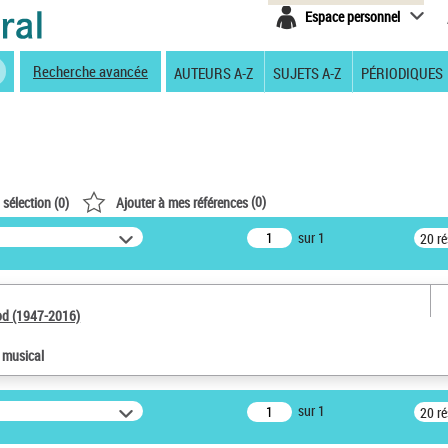
Espace personnel
Recherche avancée
AUTEURS A-Z
SUJETS A-Z
PÉRIODIQUES
(
0
)
 sélection (
0
)
Ajouter à mes références
sur 1
20 r
od (1947-2016)
e musical
sur 1
20 r