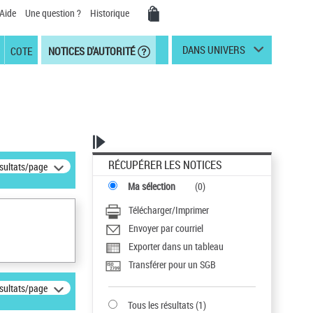
Aide
Une question ?
Historique
DANS UNIVERS
COTE
NOTICES D'AUTORITÉ
RÉCUPÉRER LES NOTICES
ésultats/page
Ma sélection
(
0
)
Télécharger/Imprimer
Envoyer par courriel
Exporter dans un tableau
Transférer pour un SGB
ésultats/page
Tous les résultats
(
1
)