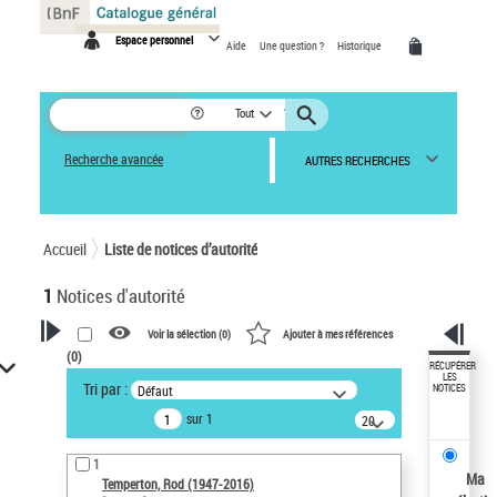
Panneau de gestion des cookies
Espace personnel
Aide
Une question ?
Historique
Tout
Recherche avancée
AUTRES RECHERCHES
Accueil
Liste de notices d’autorité
1
Notices d'autorité
Voir la sélection (
0
)
Ajouter à mes références
(
0
)
VOTRE RECHERCHE
RÉCUPÉRER
LES
Tri par :
Défaut
NOTICES
Recherche avancée dans les
sur 1
notices d’autorité
20
résultats/page
Œuvres liées à l'auteur :
1
Temperton, Rod (1947-2016)
Ma
Temperton, Rod (1947-2016)