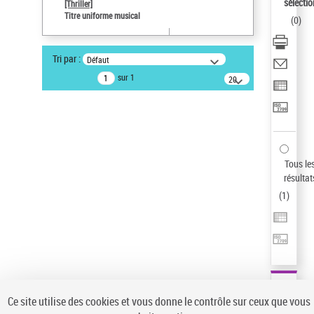
sélectio
[Thriller]
Auteur d’œuvre
Titre uniforme musical
(
0
)
Temperton, Rod (1947-2016)
Sauvegarder votre recherche
Tri par :
Défaut
AFFINER
sur 1
20
résultats/page
Type de notice d'autorité
Œuvre
(1)
Titre uniforme musical
(1)
Statut de la notice d’autorité
Tous le
résultat
Pays
(
1
)
Auteur d’œuvre
Ce site utilise des cookies et vous donne le contrôle sur ceux que vous