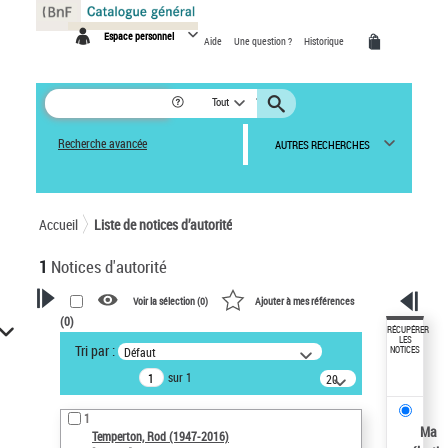
Panneau de gestion des cookies
Espace personnel
Aide
Une question ?
Historique
Tout
Recherche avancée
AUTRES RECHERCHES
Accueil
Liste de notices d’autorité
1
Notices d'autorité
Voir la sélection (
0
)
Ajouter à mes références
(
0
)
VOTRE RECHERCHE
RÉCUPÉRER
LES
Tri par :
Défaut
NOTICES
Recherche avancée dans les
sur 1
notices d’autorité
20
résultats/page
Œuvres liées à l'auteur :
1
Temperton, Rod (1947-2016)
Ma
Temperton, Rod (1947-2016)