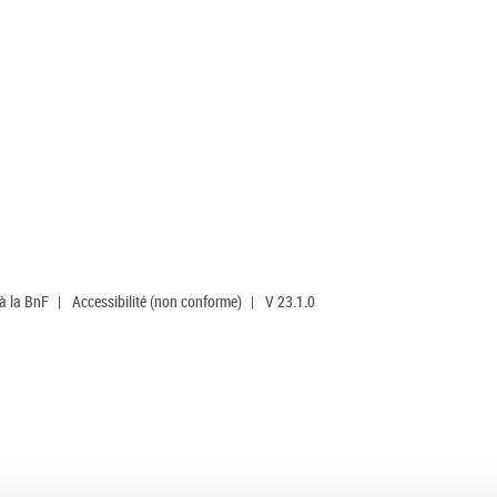
 à la BnF
|
Accessibilité (non conforme)
|
V 23.1.0