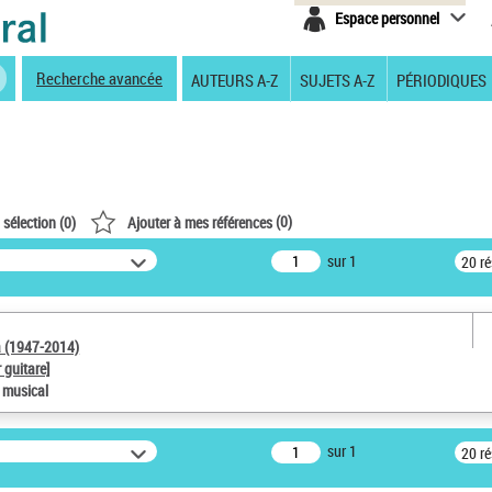
Espace personnel
Recherche avancée
AUTEURS A-Z
SUJETS A-Z
PÉRIODIQUES
(
0
)
 sélection (
0
)
Ajouter à mes références
sur 1
20 r
a (1947-2014)
 guitare]
e musical
sur 1
20 r