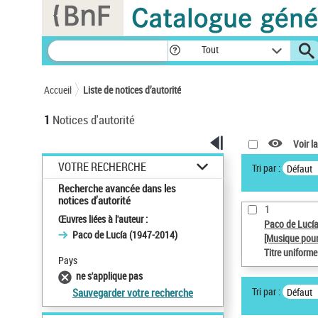
Panneau de gestion des cookies
Tout
Accueil
Liste de notices d’autorité
1
Notices d'autorité
Voir la
VOTRE RECHERCHE
Tri par :
Défaut
Recherche avancée dans les
notices d’autorité
1
Œuvres liées à l'auteur :
Paco de Lucí
Paco de Lucía (1947-2014)
[Musique pour
Titre uniform
Pays
ne s'applique pas
Tri par :
Défaut
Sauvegarder votre recherche