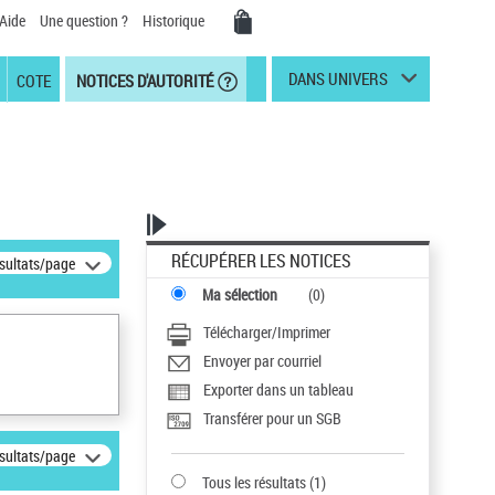
Aide
Une question ?
Historique
DANS UNIVERS
COTE
NOTICES D'AUTORITÉ
RÉCUPÉRER LES NOTICES
ésultats/page
Ma sélection
(
0
)
Télécharger/Imprimer
Envoyer par courriel
Exporter dans un tableau
Transférer pour un SGB
ésultats/page
Tous les résultats
(
1
)