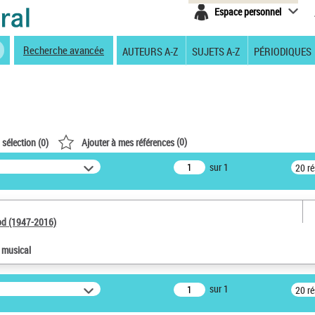
Espace personnel
Recherche avancée
AUTEURS A-Z
SUJETS A-Z
PÉRIODIQUES
(
0
)
 sélection (
0
)
Ajouter à mes références
sur 1
20 r
od (1947-2016)
e musical
sur 1
20 r