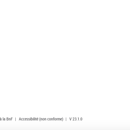
 à la BnF
|
Accessibilité (non conforme)
|
V 23.1.0