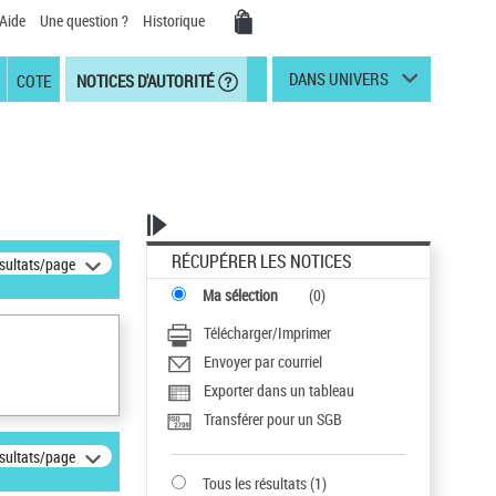
Aide
Une question ?
Historique
DANS UNIVERS
COTE
NOTICES D'AUTORITÉ
RÉCUPÉRER LES NOTICES
ésultats/page
Ma sélection
(
0
)
Télécharger/Imprimer
Envoyer par courriel
Exporter dans un tableau
Transférer pour un SGB
ésultats/page
Tous les résultats
(
1
)