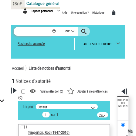
Panneau de gestion des cookies
Espace personnel
Aide
Une question ?
Historique
Tout
Recherche avancée
AUTRES RECHERCHES
Accueil
Liste de notices d’autorité
1
Notices d'autorité
Voir la sélection (
0
)
Ajouter à mes références
(
0
)
VOTRE RECHERCHE
RÉCUPÉRER
LES
Tri par :
Défaut
NOTICES
Recherche avancée dans les
sur 1
notices d’autorité
20
résultats/page
Œuvres liées à l'auteur :
1
Temperton, Rod (1947-2016)
Ma
Temperton, Rod (1947-2016)