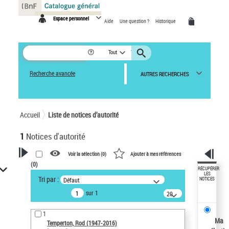
Panneau de gestion des cookies
Espace personnel
Aide
Une question ?
Historique
Tout
Recherche avancée
AUTRES RECHERCHES
Accueil
Liste de notices d’autorité
1
Notices d'autorité
Voir la sélection (
0
)
Ajouter à mes références
(
0
)
VOTRE RECHERCHE
RÉCUPÉRER
LES
Tri par :
Défaut
NOTICES
Recherche avancée dans les
sur 1
notices d’autorité
20
résultats/page
Œuvres liées à l'auteur :
1
Temperton, Rod (1947-2016)
Ma
Temperton, Rod (1947-2016)