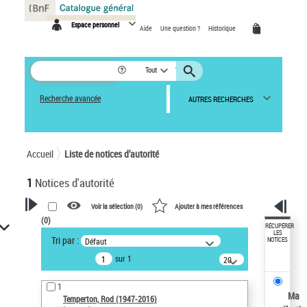
Panneau de gestion des cookies
Espace personnel
Aide
Une question ?
Historique
Tout
Recherche avancée
AUTRES RECHERCHES
Accueil
Liste de notices d’autorité
1
Notices d'autorité
Voir la sélection (
0
)
Ajouter à mes références
(
0
)
VOTRE RECHERCHE
RÉCUPÉRER
LES
Tri par :
Défaut
NOTICES
Recherche avancée dans les
sur 1
notices d’autorité
20
résultats/page
Œuvres liées à l'auteur :
1
Temperton, Rod (1947-2016)
Ma
Temperton, Rod (1947-2016)