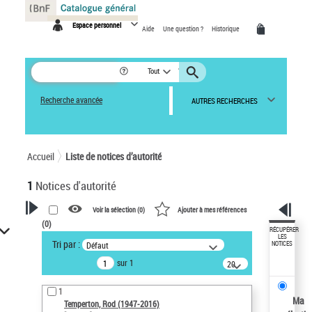
Panneau de gestion des cookies
Espace personnel
Aide
Une question ?
Historique
Tout
Recherche avancée
AUTRES RECHERCHES
Accueil
Liste de notices d’autorité
1
Notices d'autorité
Voir la sélection (
0
)
Ajouter à mes références
(
0
)
VOTRE RECHERCHE
RÉCUPÉRER
LES
Tri par :
Défaut
NOTICES
Recherche avancée dans les
sur 1
notices d’autorité
20
résultats/page
Œuvres liées à l'auteur :
1
Temperton, Rod (1947-2016)
Ma
Temperton, Rod (1947-2016)