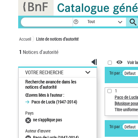
Panneau de gestion des cookies
Tout
Accueil
Liste de notices d’autorité
1
Notices d'autorité
Voir la
VOTRE RECHERCHE
Tri par :
Défaut
Recherche avancée dans les
notices d’autorité
1
Œuvres liées à l'auteur :
Paco de Lucí
Paco de Lucía (1947-2014)
[Musique pour
Titre uniform
Pays
ne s'applique pas
Tri par :
Défaut
Auteur d’œuvre
Paco de Lucía (1947-2014)