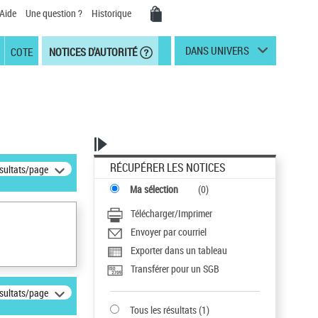
Aide
Une question ?
Historique
DANS UNIVERS
COTE
NOTICES D'AUTORITÉ
RÉCUPÉRER LES NOTICES
ésultats/page
Ma sélection
(
0
)
Télécharger/Imprimer
Envoyer par courriel
Exporter dans un tableau
Transférer pour un SGB
ésultats/page
Tous les résultats
(
1
)