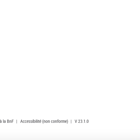
 à la BnF
|
Accessibilité (non conforme)
|
V 23.1.0