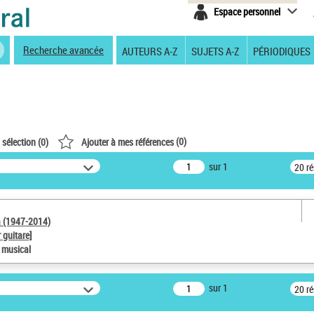
Espace personnel
Recherche avancée
AUTEURS A-Z
SUJETS A-Z
PÉRIODIQUES
(
0
)
 sélection (
0
)
Ajouter à mes références
sur 1
20 r
a (1947-2014)
 guitare]
e musical
sur 1
20 r