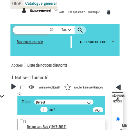
Panneau de gestion des cookies
Espace personnel
Aide
Une question ?
Historique
Tout
Recherche avancée
AUTRES RECHERCHES
Accueil
Liste de notices d’autorité
1
Notices d'autorité
Voir la sélection (
0
)
Ajouter à mes références
(
0
)
VOTRE RECHERCHE
RÉCUPÉRER
LES
Tri par :
Défaut
NOTICES
Recherche avancée dans les
sur 1
notices d’autorité
20
résultats/page
Œuvres liées à l'auteur :
1
Temperton, Rod (1947-2016)
Ma
Temperton, Rod (1947-2016)