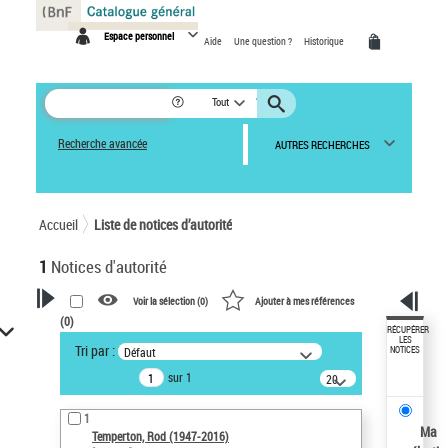
Panneau de gestion des cookies
Espace personnel
Aide
Une question ?
Historique
Tout
Recherche avancée
AUTRES RECHERCHES
Accueil
Liste de notices d’autorité
1
Notices d'autorité
Voir la sélection (
0
)
Ajouter à mes références
(
0
)
VOTRE RECHERCHE
RÉCUPÉRER
LES
Tri par :
Défaut
NOTICES
Recherche avancée dans les
sur 1
notices d’autorité
20
résultats/page
Œuvres liées à l'auteur :
1
Temperton, Rod (1947-2016)
Ma
Temperton, Rod (1947-2016)