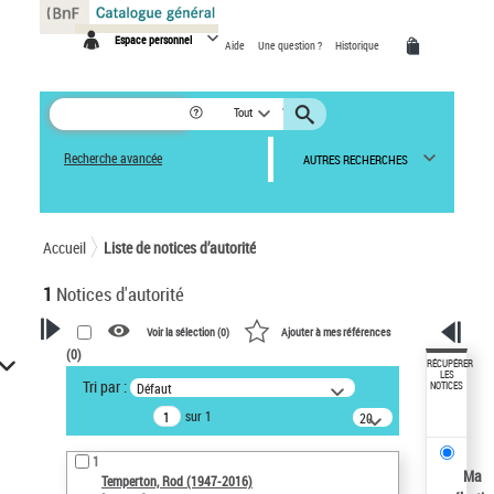
Panneau de gestion des cookies
Espace personnel
Aide
Une question ?
Historique
Tout
Recherche avancée
AUTRES RECHERCHES
Accueil
Liste de notices d’autorité
1
Notices d'autorité
Voir la sélection (
0
)
Ajouter à mes références
(
0
)
VOTRE RECHERCHE
RÉCUPÉRER
LES
Tri par :
Défaut
NOTICES
Recherche avancée dans les
sur 1
notices d’autorité
20
résultats/page
Œuvres liées à l'auteur :
1
Temperton, Rod (1947-2016)
Ma
Temperton, Rod (1947-2016)