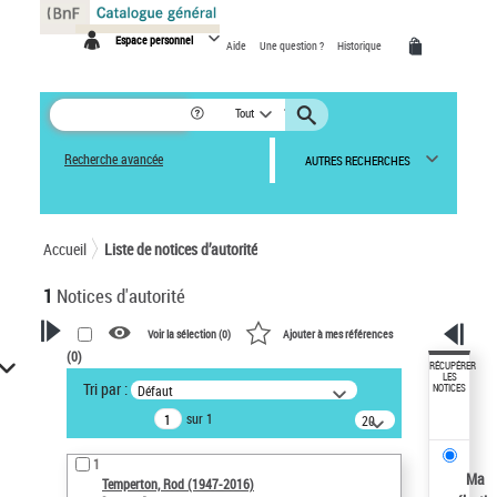
Panneau de gestion des cookies
Espace personnel
Aide
Une question ?
Historique
Tout
Recherche avancée
AUTRES RECHERCHES
Accueil
Liste de notices d’autorité
1
Notices d'autorité
Voir la sélection (
0
)
Ajouter à mes références
(
0
)
VOTRE RECHERCHE
RÉCUPÉRER
LES
Tri par :
Défaut
NOTICES
Recherche avancée dans les
sur 1
notices d’autorité
20
résultats/page
Œuvres liées à l'auteur :
1
Temperton, Rod (1947-2016)
Ma
Temperton, Rod (1947-2016)