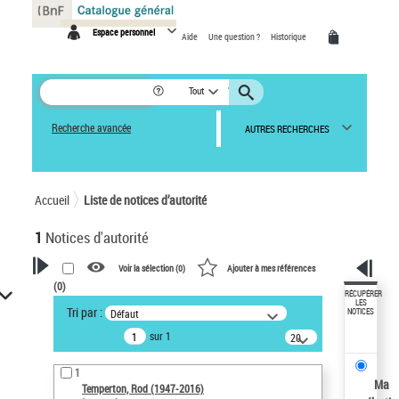
Panneau de gestion des cookies
Espace personnel
Aide
Une question ?
Historique
Tout
Recherche avancée
AUTRES RECHERCHES
Accueil
Liste de notices d’autorité
1
Notices d'autorité
Voir la sélection (
0
)
Ajouter à mes références
(
0
)
VOTRE RECHERCHE
RÉCUPÉRER
LES
Tri par :
Défaut
NOTICES
Recherche avancée dans les
sur 1
notices d’autorité
20
résultats/page
Œuvres liées à l'auteur :
1
Temperton, Rod (1947-2016)
Ma
Temperton, Rod (1947-2016)