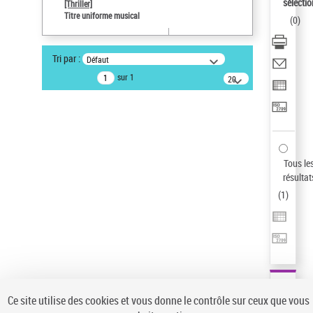
sélectio
[Thriller]
Pays
Titre uniforme musical
(
0
)
ne s'applique pas
Sauvegarder votre recherche
Tri par :
Défaut
AFFINER
sur 1
20
résultats/page
Type de notice d'autorité
Œuvre
(1)
Titre uniforme musical
(1)
Statut de la notice d’autorité
Tous le
résultat
Pays
(
1
)
Auteur d’œuvre
Ce site utilise des cookies et vous donne le contrôle sur ceux que vous