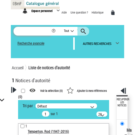
Panneau de gestion des cookies
Espace personnel
Aide
Une question ?
Historique
Tout
Recherche avancée
AUTRES RECHERCHES
Accueil
Liste de notices d’autorité
1
Notices d'autorité
Voir la sélection (
0
)
Ajouter à mes références
(
0
)
VOTRE RECHERCHE
RÉCUPÉRER
LES
Tri par :
Défaut
NOTICES
Recherche avancée dans les
sur 1
notices d’autorité
20
résultats/page
Œuvres liées à l'auteur :
1
Temperton, Rod (1947-2016)
Ma
Temperton, Rod (1947-2016)