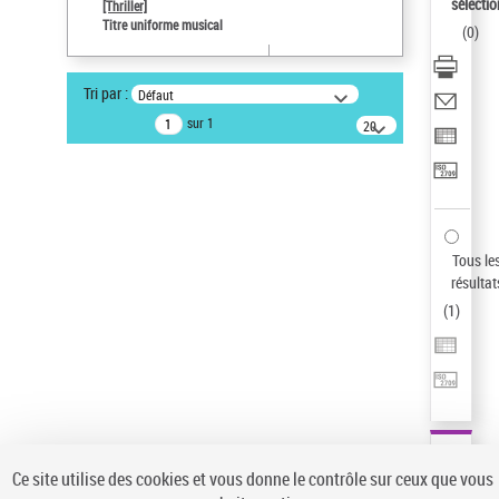
sélectio
[Thriller]
Auteur d’œuvre
Titre uniforme musical
(
0
)
Temperton, Rod (1947-2016)
Statut de la notice d’autorité
Tri par :
Défaut
Notice élémentaire
sur 1
20
résultats/page
Type de notice d'autorité
Œuvre
Sauvegarder votre recherche
AFFINER
Tous le
Type de notice d'autorité
résultat
(
1
)
Œuvre
(1)
Titre uniforme musical
(1)
Statut de la notice d’autorité
Pays
Auteur d’œuvre
Ce site utilise des cookies et vous donne le contrôle sur ceux que vous