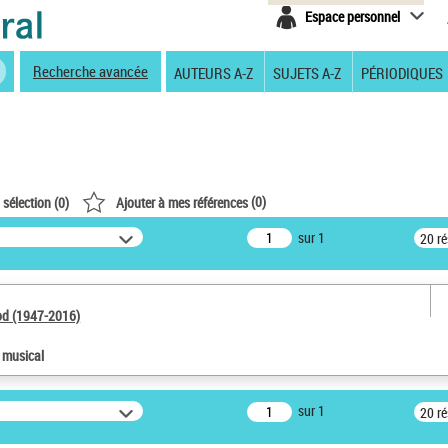
Espace personnel
Recherche avancée
AUTEURS A-Z
SUJETS A-Z
PÉRIODIQUES
(
0
)
 sélection (
0
)
Ajouter à mes références
sur 1
20 r
od (1947-2016)
e musical
sur 1
20 r