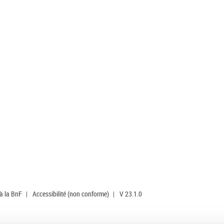
 à la BnF
|
Accessibilité (non conforme)
|
V 23.1.0