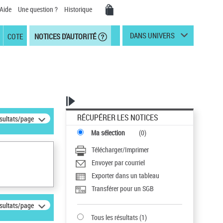
Aide
Une question ?
Historique
DANS UNIVERS
COTE
NOTICES D'AUTORITÉ
RÉCUPÉRER LES NOTICES
ésultats/page
Ma sélection
(
0
)
Télécharger/Imprimer
Envoyer par courriel
Exporter dans un tableau
Transférer pour un SGB
ésultats/page
Tous les résultats
(
1
)