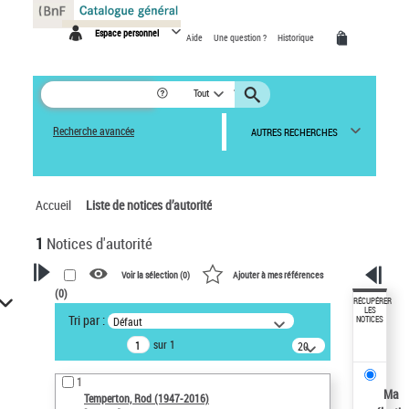
Espace personnel
Aide
Une question ?
Historique
Tout
Recherche avancée
AUTRES RECHERCHES
Accueil
Liste de notices d’autorité
1
Notices d'autorité
Voir la sélection (
0
)
Ajouter à mes références
(
0
)
VOTRE RECHERCHE
RÉCUPÉRER
LES
Tri par :
Défaut
NOTICES
Recherche avancée dans les
sur 1
notices d’autorité
20
résultats/page
Œuvres liées à l'auteur :
1
Temperton, Rod (1947-2016)
Ma
Temperton, Rod (1947-2016)