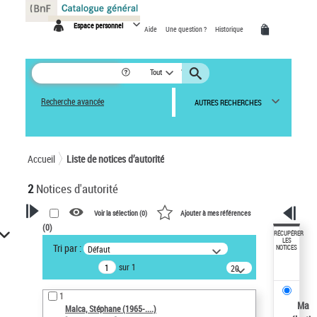
Panneau de gestion des cookies
Espace personnel
Aide
Une question ?
Historique
Tout
Recherche avancée
AUTRES RECHERCHES
Accueil
Liste de notices d’autorité
2
Notices d'autorité
Voir la sélection (
0
)
Ajouter à mes références
(
0
)
VOTRE RECHERCHE
RÉCUPÉRER
LES
Tri par :
Défaut
NOTICES
Recherche avancée dans les
sur 1
notices d’autorité
20
résultats/page
Œuvres liées à l'auteur :
1
Malca, Stéphane (1965-....)
Ma
Malca, Stéphane (1965-....)