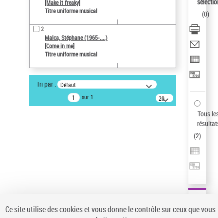
sélectio
[Make it freaky]
Type de notice d'autorité
Titre uniforme musical
(
0
)
Titre uniforme musical
2
Pays
Malca, Stéphane (1965-....)
ne s'applique pas
[Come in me]
Titre uniforme musical
Sauvegarder votre recherche
AFFINER
Tri par :
Défaut
Type de notice d'autorité
sur 1
20
résultats/page
Œuvre
(2)
Tous le
Titre uniforme musical
(2)
résultat
(
2
)
Statut de la notice d’autorité
Pays
Auteur d’œuvre
Ce site utilise des cookies et vous donne le contrôle sur ceux que vous