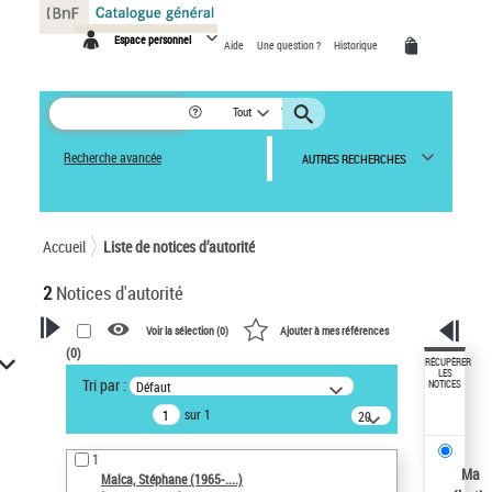
Panneau de gestion des cookies
Espace personnel
Aide
Une question ?
Historique
Tout
Recherche avancée
AUTRES RECHERCHES
Accueil
Liste de notices d’autorité
2
Notices d'autorité
Voir la sélection (
0
)
Ajouter à mes références
(
0
)
VOTRE RECHERCHE
RÉCUPÉRER
LES
Tri par :
Défaut
NOTICES
Recherche avancée dans les
sur 1
notices d’autorité
20
résultats/page
Œuvres liées à l'auteur :
1
Malca, Stéphane (1965-....)
Ma
Malca, Stéphane (1965-....)