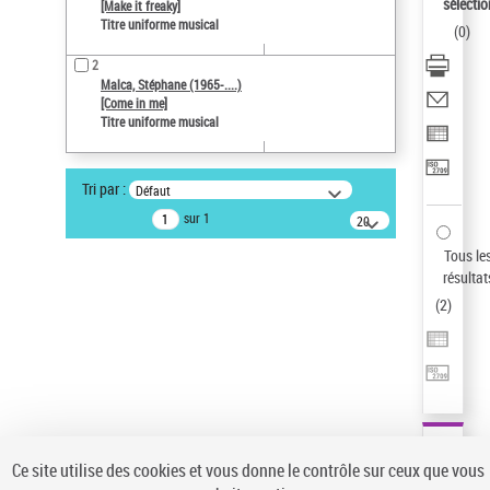
Sauvegarder votre recherche
sélectio
[Make it freaky]
Titre uniforme musical
(
0
)
AFFINER
2
Type de notice d'autorité
Malca, Stéphane (1965-....)
[Come in me]
Œuvre
(2)
Titre uniforme musical
Titre uniforme musical
(2)
Statut de la notice d’autorité
Tri par :
Défaut
Pays
sur 1
20
résultats/page
Auteur d’œuvre
Tous le
résultat
(
2
)
Ce site utilise des cookies et vous donne le contrôle sur ceux que vous