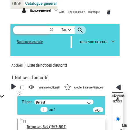
Panneau de gestion des cookies
Espace personnel
Aide
Une question ?
Historique
Tout
Recherche avancée
AUTRES RECHERCHES
Accueil
Liste de notices d’autorité
1
Notices d'autorité
Voir la sélection (
0
)
Ajouter à mes références
(
0
)
VOTRE RECHERCHE
RÉCUPÉRER
LES
Tri par :
Défaut
NOTICES
Recherche avancée dans les
sur 1
notices d’autorité
20
résultats/page
Œuvres liées à l'auteur :
1
Temperton, Rod (1947-2016)
Ma
Temperton, Rod (1947-2016)